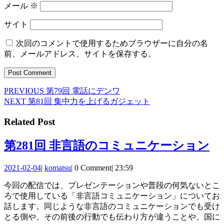
メール
※
サイト
次回のコメントで使用するためブラウザーに自分の名
前、メールアドレス、サイトを保存する。
Previous
PREVIOUS
第79回 電話にデンワ
投
post:
Next
NEXT
第81回 集中力を上げるガジェット
稿
post:
Related Post
ナ
ビ
第
第281回 非言語のコミュニケーション
ゲ
28
2021-
komatsu
2021-02-04
|
komatsu
|
0 Comment
|
23:59
ー
回
02-
今回の配信では、プレゼンテーションや普段の何気ないとこ
04
シ
非
ろで使用している「非言語コミュニケーション」についてお
ョ
言
話します。同じような非言語のコミュニケーションでも受け
とる側や、その前後の行動でも伝わり方が違うことや、国に
ン
語