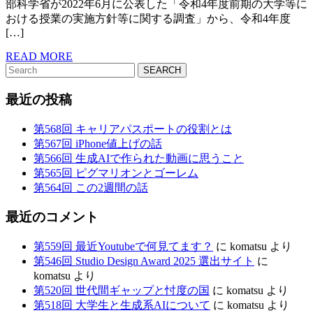
授
部科学省が2022年6月に公表した「令和4年度前期の大学等に
革
おける授業の実施方針等に関する調査」から、令和4年度
業
[…]
が
READ
READ MORE
Search
MORE
主
for:
と
最近の投稿
な
第568回 キャリアパスポートの役割とは
っ
第567回 iPhone値上げの話
て
第566回 生成AIで作られた動画に思うこと
第565回 ピグマリオンとゴーレム
第564回 この2週間の話
最近のコメント
第559回 最近Youtubeで何見てます？
に
komatsu
より
第546回 Studio Design Award 2025 選出サイト
に
komatsu
より
第520回 世代間ギャップと忖度の国
に
komatsu
より
第518回 大学生と生成系AIについて
に
komatsu
より