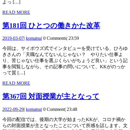
よっ […]
の
READ
READ MORE
コ
MORE
第
第181回 ひとつの働きかた改革
ミ
181
ュ
2019-
komatsu
2019-03-07
|
komatsu
|
0 Comments
|
23:59
回
03-
ニ
今回は、サイボウズ式でインタビューを受けている、ひろゆ
07
ひ
ケ
きさんの「天職なんてないんじゃない？ やりたい仕事よ
と
り、苦じゃない仕事を選ぶくらいがちょうど良い」という記
ー
事を閲覧しながら、その記事の問いについて、KKがのっか
つ
シ
って質 […]
の
ョ
READ
READ MORE
働
MORE
ン
第
第367回 対面授業が主となって
き
367
か
2022-
komatsu
2022-09-29
|
komatsu
|
0 Comment
|
23:48
回 対
09-
た
今回の配信では、後期の大学が始まったKKが、コロナ禍か
29
面
改
らの対面授業が主となったことについて所感を話します。文