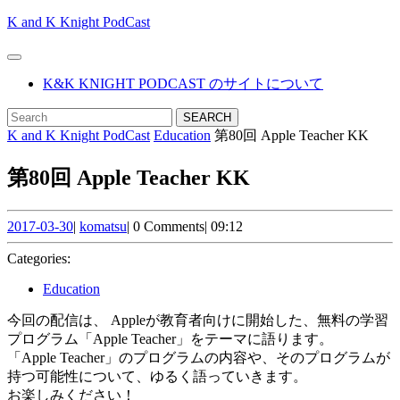
Skip
K and K Knight PodCast
to
content
Open
Skip
Button
K&K KNIGHT PODCAST のサイトについて
to
content
CLOSE
Search
BUTTON
for:
K and K Knight PodCast
Education
第80回 Apple Teacher KK
第80回 Apple Teacher KK
2017-
komatsu
2017-03-30
|
komatsu
|
0 Comments
|
09:12
03-
30
Categories:
Education
今回の配信は、 Appleが教育者向けに開始した、無料の学習
プログラム「Apple Teacher」をテーマに語ります。
「Apple Teacher」のプログラムの内容や、そのプログラムが
持つ可能性について、ゆるく語っていきます。
お楽しみください！