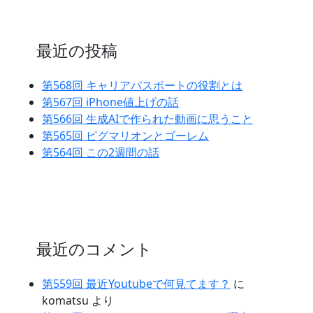
最近の投稿
第568回 キャリアパスポートの役割とは
第567回 iPhone値上げの話
第566回 生成AIで作られた動画に思うこと
第565回 ピグマリオンとゴーレム
第564回 この2週間の話
最近のコメント
第559回 最近Youtubeで何見てます？
に
komatsu
より