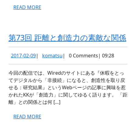
ジ
READ
READ MORE
ェ
MORE
ク
タ
第
第73回 距離と創造力の素敵な関係
73
回
2017-
komatsu
2017-02-09
|
komatsu
|
0 Comments
|
09:28
02-
距
09
離
今回の配信では、Wiredのサイトにある『休暇をとっ
てデジタルから「非接続」になると、創造性を取り戻
と
せる：研究結果』というWebページの記事に興味を惹
創
かれたKKが「創造力」に関してゆるく語ります。 「距
造
離」との関係とは何 […]
力
READ
READ MORE
の
MORE
素