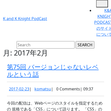
Skip
Op
to
Bu
K&
content
KNIGH
K and K Knight PodCast
Skip
PODCAS
to
のサイ
content
につい
Search
for:
月:
2017年2月
第75回 バージョンじゃないレベ
第
ルという話
75
回
2017-
komatsu
2017-02-23
|
komatsu
|
0 Comments
|
09:37
02-
バ
23
ー
今回の配信は、Webページのスタイルを指定するため
の 規格である「CSS」について語ります。 「CSS」の