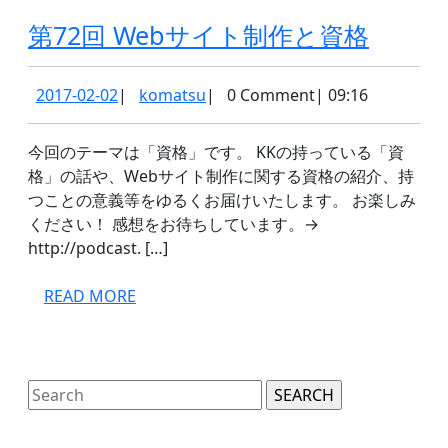
敵
第
な
第72回 Webサイト制作と資格
72
関
回
係
2017-
komatsu
2017-02-02
|
komatsu
|
0 Comment
|
09:16
02-
Web
02
サ
今回のテーマは「資格」です。 KKの持っている「資
格」の話や、Webサイト制作に関する資格の紹介、持
イ
つことの意義等をゆるくお届けいたします。 お楽しみ
ト
ください！ 感想をお待ちしています。→
制
http://podcast. […]
作
READ
READ MORE
と
MORE
資
格
Search
for: