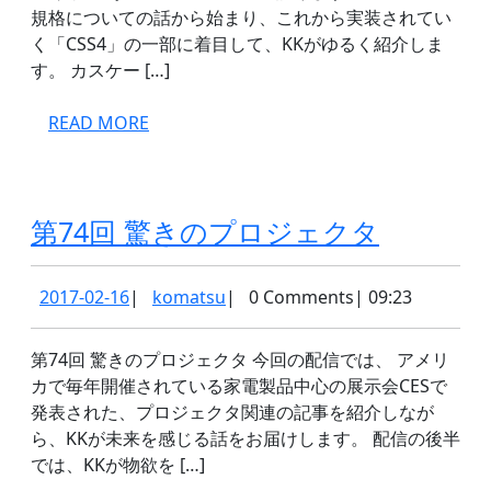
ジ
規格についての話から始まり、これから実装されてい
ョ
く「CSS4」の一部に着目して、KKがゆるく紹介しま
ン
す。 カスケー […]
じ
READ
READ MORE
ゃ
MORE
な
い
レ
第
第74回 驚きのプロジェクタ
ベ
74
ル
回
2017-
komatsu
2017-02-16
|
komatsu
|
0 Comments
|
09:23
02-
と
驚
16
い
き
第74回 驚きのプロジェクタ 今回の配信では、 アメリ
カで毎年開催されている家電製品中心の展示会CESで
う
の
発表された、プロジェクタ関連の記事を紹介しなが
話
プ
ら、KKが未来を感じる話をお届けします。 配信の後半
ロ
では、KKが物欲を […]