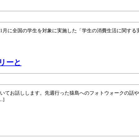
く
つ
か
の
大
学
第
テリーと
の
517
サ
回
イ
採
ト
点
]
に
と
つ
無
い
人
て