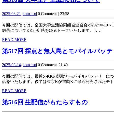
518
2025-
komatsu
回
2025-08-21
|
komatsu
|
0 Comments
|
23:58
08-
大
21
今回の配信では、全国大学生活協同組合連合会が2024年10～11月に全国の学生を対象に実施した「学生の消費生活に関する実態調査」の中の項目で聴いた生成AIの使われ方についての
学
結果についてKKが所感をゆるトークいたします。 […]
生
READ
READ MORE
MORE
と
第517回 採点と無人島とモバイルバッ
生
成
2025-
komatsu
2025-08-14
|
komatsu
|
0 Comment
|
21:40
08-
系
14
今回の配信では、最近のKKの活動とモバイルバッテリーについてお話しします。先週行った猿島へのフォトウォークの話や、モバイルバッテリーの飛行機の持ち込みルールが変わった
AI
話をいたします。後半は東京Kが福岡Kに最近発売されたモ […
に
READ
READ MORE
つ
MORE
第
第516回 生配信がもたらすもの
い
516
て