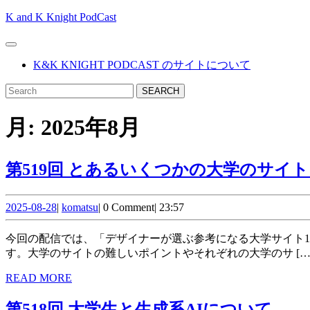
Skip
K and K Knight PodCast
to
content
Open
Skip
Button
K&K KNIGHT PODCAST のサイトについて
to
content
CLOSE
Search
BUTTON
for:
月:
2025年8月
第519回 とあるいくつかの大学のサイ
2025-
komatsu
2025-08-28
|
komatsu
|
0 Comment
|
23:57
08-
28
今回の配信では、「デザイナーが選ぶ参考になる大学サイト10選！Webデザインのポイントも解説」というサイトの記事で選ばれた大学のサイトについて、KKがゆるトークいたしま
す。大学のサイトの難しいポイントやそれぞれの大学のサ […
READ
READ MORE
MORE
第
第518回 大学生と生成系AIについて