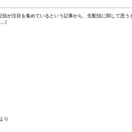
島
と
モ
…]
バ
イ
ル
バ
ッ
テ
リ
ー
と
より