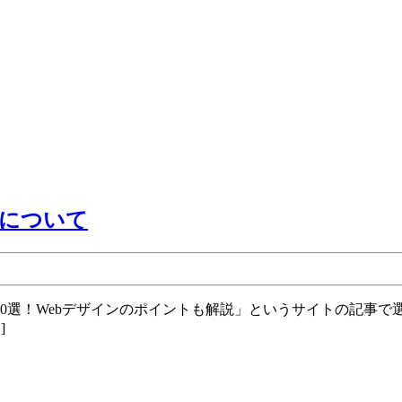
第
トについて
519
回
と
あ
]
る
い