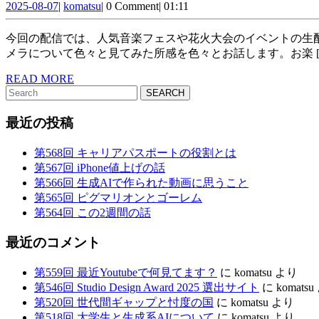
2025-
komatsu
回
2025-08-07
|
komatsu
|
0 Comment
|
01:11
08-
生
07
今回の配信では、人気音楽フェスや花火大会のイベントの生配信が注目を集めているという記事から、生配信に関して思うところゆるトークいたします。後半では日本や世界のライブカ
配
メラについて色々と見てみた所感を色々とお話します。お楽 [
信
READ
READ MORE
Search
MORE
が
for:
も
最近の投稿
た
第568回 キャリアパスポートの役割とは
ら
第567回 iPhone値上げの話
第566回 生成AIで作られた動画に思うこと
す
第565回 ピグマリオンとゴーレム
も
第564回 この2週間の話
の
最近のコメント
第559回 最近Youtubeで何見てます？
に
komatsu
より
第546回 Studio Design Award 2025 選出サイト
に
komatsu
第520回 世代間ギャップと忖度の国
に
komatsu
より
第518回 大学生と生成系AIについて
に
komatsu
より