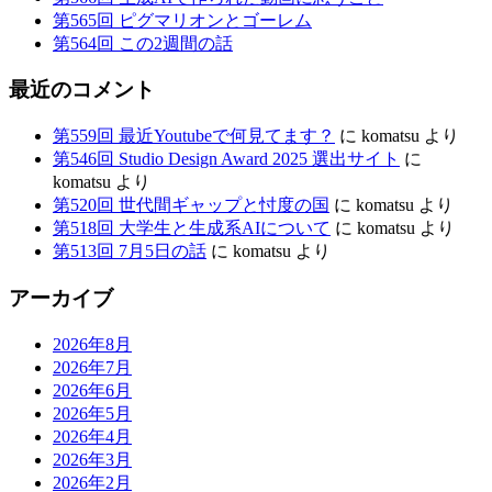
第565回 ピグマリオンとゴーレム
第564回 この2週間の話
最近のコメント
第559回 最近Youtubeで何見てます？
に
komatsu
より
第546回 Studio Design Award 2025 選出サイト
に
komatsu
より
第520回 世代間ギャップと忖度の国
に
komatsu
より
第518回 大学生と生成系AIについて
に
komatsu
より
第513回 7月5日の話
に
komatsu
より
アーカイブ
2026年8月
2026年7月
2026年6月
2026年5月
2026年4月
2026年3月
2026年2月