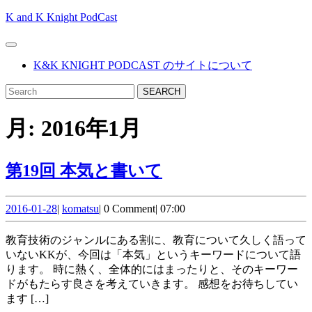
Skip
K and K Knight PodCast
to
content
Open
Skip
Button
K&K KNIGHT PODCAST のサイトについて
to
content
CLOSE
Search
BUTTON
for:
月:
2016年1月
第
第19回 本気と書いて
19
2016-
komatsu
回
2016-01-28
|
komatsu
|
0 Comment
|
07:00
01-
本
28
教育技術のジャンルにある割に、教育について久しく語って
気
いないKKが、今回は「本気」というキーワードについて語
ります。 時に熱く、全体的にはまったりと、そのキーワー
と
ドがもたらす良さを考えていきます。 感想をお待ちしてい
書
ます […]