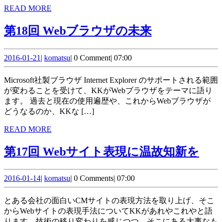
い
READ
READ MORE
MORE
て
第
第18回 Webブラウザの未来
18
2016-
komatsu
回
2016-01-21
|
komatsu
|
0 Comment
|
07:00
01-
Web
21
Microsoft社製ブラウザ Internet Explorer のサポートされる範囲
ブ
が変わることを受けて、KKがWebブラウザをテーマに語り
ます。 過去と現在の使用遍歴や、これからWebブラウザが
ラ
どうなるのか、KKな […]
ウ
READ
READ MORE
ザ
MORE
第
第17回 Webサイト表現に温故知新を
の
17
未
2016-
komatsu
回
2016-01-14
|
komatsu
|
0 Comments
|
07:00
来
01-
Web
14
とある会社の面白いCMサイトの表現方法を取り上げ、そこ
サ
からWebサイトの表現手法についてKKがあれやこれやと語
ります。技術の移り変わりを感じつつ、そこにある大事なも