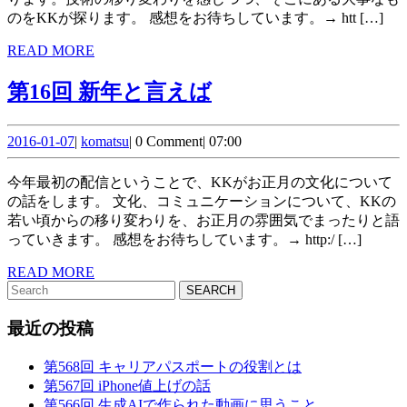
イ
のをKKが探ります。 感想をお待ちしています。→ htt […]
ト
READ
READ MORE
表
MORE
第
第16回 新年と言えば
現
16
に
2016-
komatsu
回
2016-01-07
|
komatsu
|
0 Comment
|
07:00
温
01-
新
07
故
今年最初の配信ということで、KKがお正月の文化について
年
の話をします。 文化、コミュニケーションについて、KKの
知
若い頃からの移り変わりを、お正月の雰囲気でまったりと語
と
新
っていきます。 感想をお待ちしています。→ http:/ […]
言
を
READ
READ MORE
え
Search
MORE
for:
ば
最近の投稿
第568回 キャリアパスポートの役割とは
第567回 iPhone値上げの話
第566回 生成AIで作られた動画に思うこと