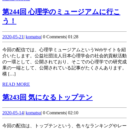
文
MORE
第244回 心理学のミュージアムに行こ
房
第
う！
具
244
2020-
komatsu
回 心
2020-05-21
|
komatsu
|
0 Comments
|
01:28
05-
理
21
今回の配信では、心理学ミュージアムというWebサイトを紹
学
介いたします。公益社団法人日本心理学会の社会的貢献活動
の一環として、公開されており、そこでの心理学での研究成
の
果の一端として、公開されている記事がたくさんあります。
ミ
構 […]
ュ
READ
READ MORE
MORE
ー
第
第243回 気になるトップテン
ジ
243
ア
2020-
komatsu
回 気
2020-05-14
|
komatsu
|
0 Comments
|
02:10
05-
ム
に
14
今回の配信は、トップテンという、色々なランキングやレー