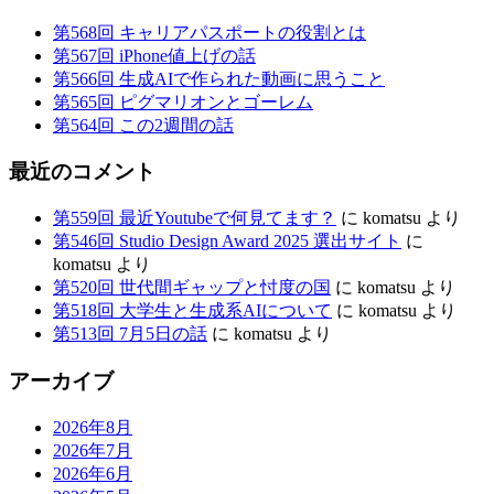
第568回 キャリアパスポートの役割とは
第567回 iPhone値上げの話
第566回 生成AIで作られた動画に思うこと
第565回 ピグマリオンとゴーレム
第564回 この2週間の話
最近のコメント
第559回 最近Youtubeで何見てます？
に
komatsu
より
第546回 Studio Design Award 2025 選出サイト
に
komatsu
より
第520回 世代間ギャップと忖度の国
に
komatsu
より
第518回 大学生と生成系AIについて
に
komatsu
より
第513回 7月5日の話
に
komatsu
より
アーカイブ
2026年8月
2026年7月
2026年6月