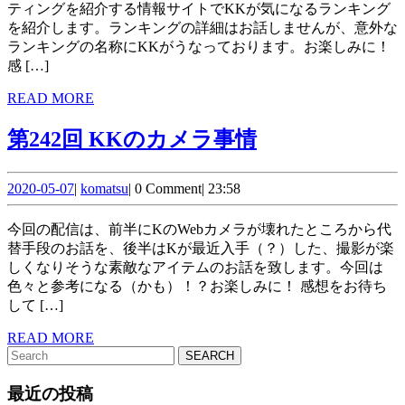
に
な
ティングを紹介する情報サイトでKKが気になるランキング
行
を紹介します。ランキングの詳細はお話しませんが、意外な
る
ランキングの名称にKKがうなっております。お楽しみに！
こ
ト
感 […]
う！
ッ
READ
READ MORE
MORE
プ
第
第242回 KKのカメラ事情
テ
242
ン
2020-
komatsu
回 KK
2020-05-07
|
komatsu
|
0 Comment
|
23:58
05-
の
07
今回の配信は、前半にKのWebカメラが壊れたところから代
カ
替手段のお話を、後半はKが最近入手（？）した、撮影が楽
しくなりそうな素敵なアイテムのお話を致します。今回は
メ
色々と参考になる（かも）！？お楽しみに！ 感想をお待ち
ラ
して […]
事
READ
READ MORE
Search
MORE
情
for:
最近の投稿