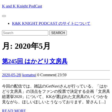
Skip
K and K Knight PodCast
to
content
Open
Skip
Button
K&K KNIGHT PODCAST のサイトについて
to
content
CLOSE
Search
BUTTON
for:
月:
2020年5月
第
第245回 はかどり文房具
245
2020-
komatsu
回
2020-05-28
|
komatsu
|
0 Comment
|
23:59
05-
は
28
今回の配信では、雑誌のGetNaviさんが行っている、「はか
か
どり文房具」の頂点をファンの投票で決定する企画「文房具
総選挙2020」について、KKが選ばれた文房具のいくつかを
ど
見ながら、ほしいほしいとうなっております。皆さん […]
り
READ
READ MORE