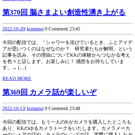
フ
MORE
第
第370回 脳さまよい創造性湧き上がる
ォ
37
ー
2022-
komatsu
回
2022-10-20
|
komatsu
|
0 Comment
|
23:45
マ
10-
さ
20
ッ
今回の配信では、「シャワーを浴びているとき、ふとアイデ
ま
アが思いつくのはなぜなのか？ 研究者たちが解明」という
ト
記事を読み、その理由についてKKの体験からつながる考え
よ
A
を色々と話します。お楽しみに！ 感想をお待ちしていま
い
す。→ […]
創
READ
READ MORE
MORE
造
第
第369回 カメラ話が楽しいぞ
性
369
湧
2022-
komatsu
回 カ
2022-10-13
|
komatsu
|
0 Comment
|
23:48
10-
き
メ
13
今回の配信では、もう一人のKがカメラを購入したところも
上
ラ
あり、KKのゆるカメラトークをいたします。カメラメーカ
ーのシェアの話や、カメラのレンズの話、実際に購入したカ