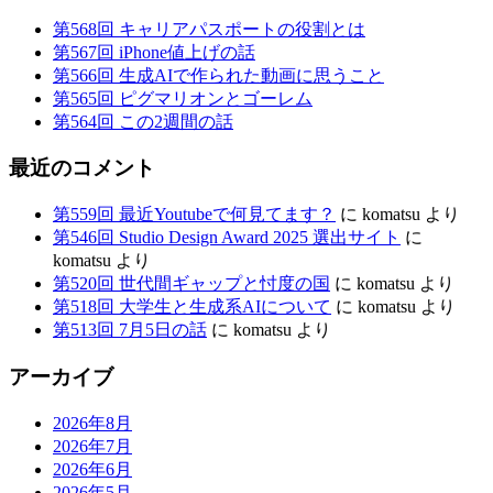
さ
第568回 キャリアパスポートの役割とは
第567回 iPhone値上げの話
ん
第566回 生成AIで作られた動画に思うこと
の
第565回 ピグマリオンとゴーレム
第564回 この2週間の話
サ
イ
最近のコメント
ト
第559回 最近Youtubeで何見てます？
に
komatsu
より
に
第546回 Studio Design Award 2025 選出サイト
に
komatsu
より
唸
第520回 世代間ギャップと忖度の国
に
komatsu
より
る
第518回 大学生と生成系AIについて
に
komatsu
より
第513回 7月5日の話
に
komatsu
より
夜
アーカイブ
2026年8月
2026年7月
2026年6月
2026年5月