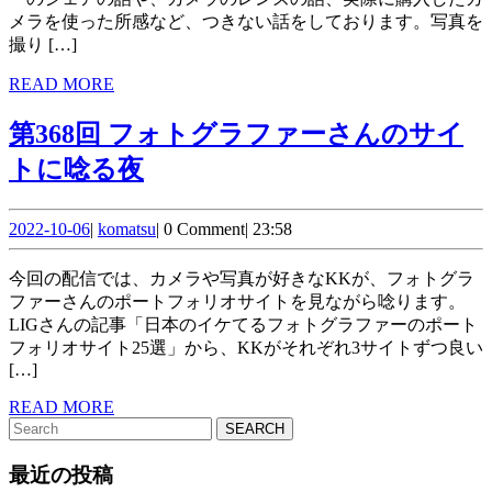
が
話
メラを使った所感など、つきない話をしております。写真を
る
が
撮り […]
楽
READ
READ MORE
MORE
し
第368回 フォトグラファーさんのサイ
い
第
トに唸る夜
ぞ
368
2022-
komatsu
回 フ
2022-10-06
|
komatsu
|
0 Comment
|
23:58
10-
ォ
06
今回の配信では、カメラや写真が好きなKKが、フォトグラ
ト
ファーさんのポートフォリオサイトを見ながら唸ります。
LIGさんの記事「日本のイケてるフォトグラファーのポート
グ
フォリオサイト25選」から、KKがそれぞれ3サイトずつ良い
ラ
[…]
フ
READ
READ MORE
Search
MORE
ァ
for:
最近の投稿
ー