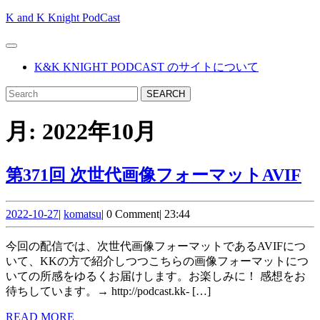
Skip
K and K Knight PodCast
to
content
Open
Skip
Button
K&K KNIGHT PODCAST のサイトについて
to
content
CLOSE
Search
BUTTON
for:
月:
2022年10月
第
第371回 次世代画像フォーマットAVIF
37
2022-
komatsu
回
2022-10-27
|
komatsu
|
0 Comment
|
23:44
10-
世
27
今回の配信では、次世代画像フォーマットであるAVIFにつ
代
いて、KKの方で紹介しつつこちらの画像フォーマットにつ
いての所感をゆるくお届けします。お楽しみに！ 感想をお
画
待ちしています。→ http://podcast.kk- […]
像
READ
READ MORE