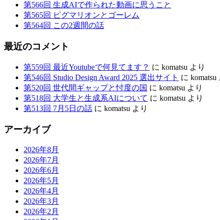
第566回 生成AIで作られた動画に思うこと
な
第565回 ピグマリオンとゴーレム
の
第564回 この2週間の話
最近のコメント
第559回 最近Youtubeで何見てます？
に
komatsu
より
第546回 Studio Design Award 2025 選出サイト
に
komatsu
第520回 世代間ギャップと忖度の国
に
komatsu
より
第518回 大学生と生成系AIについて
に
komatsu
より
第513回 7月5日の話
に
komatsu
より
アーカイブ
2026年8月
2026年7月
2026年6月
2026年5月
2026年4月
2026年3月
2026年2月