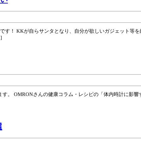
275
回
サ
ン
]
タ
さ
第
ん
74
ガ
回
ジ
ク
ェ
リ
ッ
エ
ト
イ
第
選
を
テ
273
く