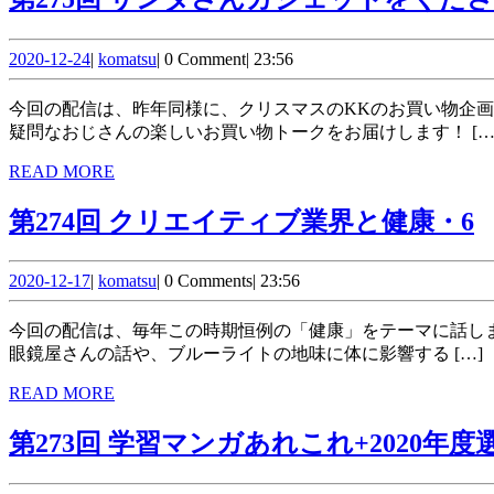
を
語
2020-
komatsu
2020-12-24
|
komatsu
|
0 Comment
|
23:56
る
12-
24
今回の配信は、昨年同様に、クリスマスのKKのお買い物企画です！ KKが自らサンタとなり、自分が欲しいガジェット等を紹介して、収録中に実際ポチリます。いつものごとく需要が
疑問なおじさんの楽しいお買い物トークをお届けします！ […
READ
READ MORE
MORE
第274回 クリエイティブ業界と健康・6
2
2020-
komatsu
2020-12-17
|
komatsu
|
0 Comments
|
23:56
12-
17
今回の配信は、毎年この時期恒例の「健康」をテーマに話します。 OMRONさんの健康コラム・レシピの「体内時計に影響する「ブルーライト」」を見て、KKがゆるくお届けします。
眼鏡屋さんの話や、ブルーライトの地味に体に影響する […]
READ
READ MORE
MORE
第273回 学習マンガあれこれ+2020年度