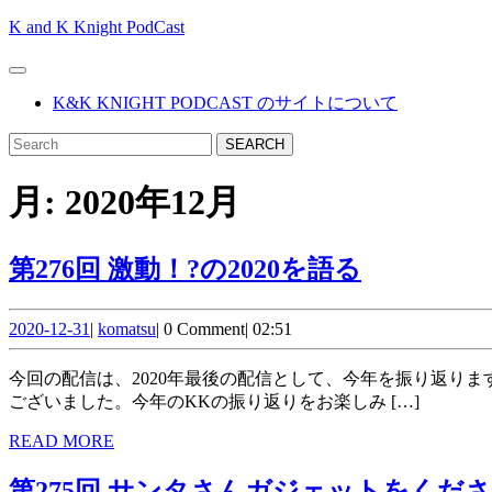
Skip
K and K Knight PodCast
to
content
Open
Skip
Button
K&K KNIGHT PODCAST のサイトについて
to
content
CLOSE
Search
BUTTON
for:
月:
2020年12月
第
第276回 激動！?の2020を語る
276
2020-
komatsu
回
2020-12-31
|
komatsu
|
0 Comment
|
02:51
12-
激
31
今回の配信は、2020年最後の配信として、今年を振り返ります。2020年のこのポッドキャストに関するデータや、今年を振り返って象徴的な回の話をいたします。 今年も1年ありがとう
動！?
ございました。今年のKKの振り返りをお楽しみ […]
の
READ
READ MORE
MORE
2020
第275回 サンタさんガジェットをくだ