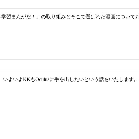
ィ
回
だ
ブ
学
さ
業
習
い
界
マ
と
ン
健
ガ
康・
あ
れ
こ
れ
+2020
年
度
選