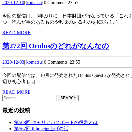
2020-
komatsu
2020-12-10
|
komatsu
|
0 Comment
|
23:57
12-
10
今回の配信は、 3年ぶりに、日本財団が行なっている「これも学習まんがだ！」の取り組みとそこで選ばれた漫画についてお話しします。 2020年に新たに選ばれた作品の一部を紹介しつ
つ、読んだ事のあるものや興味のあるものをKKら […]
READ
READ MORE
MORE
第
第272回 Oculusのどれがなんなの
272
2020-
komatsu
回
2020-12-03
|
komatsu
|
0 Comments
|
23:55
6
12-
Oculus
03
今回の配信では、10月に発売されたOculus Quest 2が発売され、いよいよKKもOculusに手を出したいという話をいたします。Oculus Go、Quest、Riftそれぞれの違いやできることを、この
の
辺り初心者 […]
ど
READ
READ MORE
Search
MORE
れ
for:
が
最近の投稿
な
第568回 キャリアパスポートの役割とは
ん
第567回 iPhone値上げの話