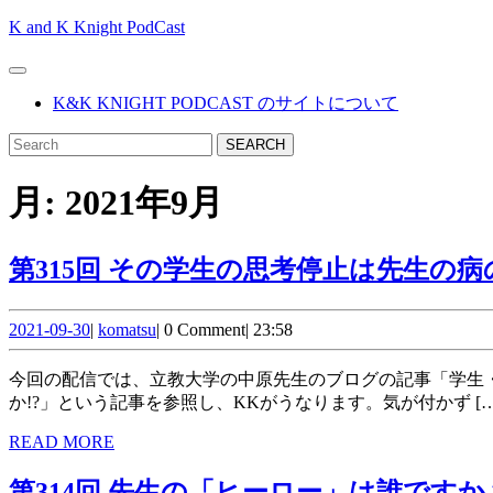
Skip
K and K Knight PodCast
to
content
Open
Skip
Button
K&K KNIGHT PODCAST のサイトについて
to
content
CLOSE
Search
BUTTON
for:
月:
2021年9月
第315回 その学生の思考停止は先生の
2021-
komatsu
2021-09-30
|
komatsu
|
0 Comment
|
23:58
09-
30
今回の配信では、立教大学の中原先生のブログの記事「学生・受講生の「刺激になりました症候群」を引き起こしているのは、教員側の「何でもいいから書いときなさい病」ではない
か!?」という記事を参照し、KKがうなります。気が付かず […
READ
READ MORE
MORE
第314回 先生の「ヒーロー」は誰ですか