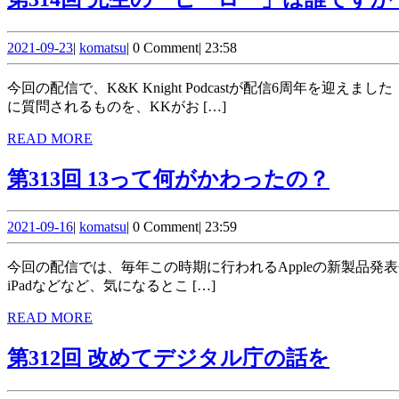
2021-
komatsu
2021-09-23
|
komatsu
|
0 Comment
|
23:58
09-
23
今回の配信で、K&K Knight Podcastが配信6周年を迎えました！いつも聴いていただき、ありがとうございます。今回は、ライブ配信しながらの収録で、小学校などの広報誌などで先生
に質問されるものを、KKがお […]
READ
READ MORE
MORE
第
第313回 13って何がかわったの？
313
2021-
komatsu
回 13
2021-09-16
|
komatsu
|
0 Comment
|
23:59
09-
っ
16
今回の配信では、毎年この時期に行われるAppleの新製品発表会で発表されたラインナップを眺めながら、KKがそのあたりゆるーくお届けします。iPhone13や新しいiPad mini、第9世代
て
iPadなどなど、気になるとこ […]
何
READ
READ MORE
MORE
が
第
第312回 改めてデジタル庁の話を
か
312