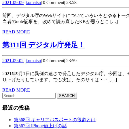
わ
2021-
komatsu
回 改
2021-09-09
|
komatsu
|
0 Comment
|
23:58
09-
っ
め
09
前回、デジタル庁のWebサイトについていろいろとゆるトークをいたしました。今回は、その続きです。なぜ、あのサイトの形態なのか？あのサービスを使っているのはなぜなのか？担
た
て
当者のnote記事を、改めて読み直したKKが思うとこ […]
の？
デ
READ
READ MORE
MORE
ジ
第
第311回 デジタル庁発足！
タ
311
ル
2021-
komatsu
回 デ
2021-09-02
|
komatsu
|
0 Comment
|
23:59
09-
庁
ジ
02
2021年9月1日に異例の速さで発足したデジタル庁。今回は、そのWebサイトを閲覧しながら、KKがゆるトークを行います。シンプル？読みやすい？サイトの構造は？と、いろいろと掘
の
タ
り下げたりしています。でも実は、そのサイは・・ […]
話
ル
READ
READ MORE
を
Search
MORE
庁
for:
発
最近の投稿
足！
第568回 キャリアパスポートの役割とは
第567回 iPhone値上げの話