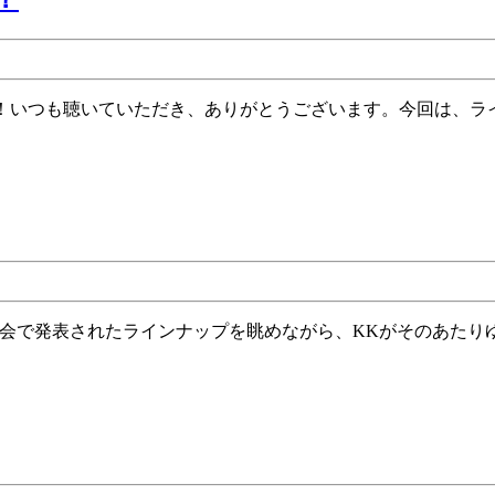
思
314
考
回 先
停
生
止
の
は
「ヒ
先
ー
生
ロ
の
ー」
病
は
の
誰
せ
で
い？
す
か？