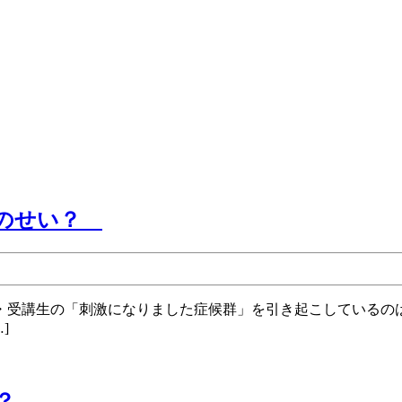
第
病のせい？
315
回 そ
の
学
]
生
の
第
？