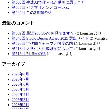
第566回 生成AIで作られた動画に思うこと
第565回 ピグマリオンとゴーレム
第564回 この2週間の話
最近のコメント
第559回 最近Youtubeで何見てます？
に
komatsu
より
第546回 Studio Design Award 2025 選出サイト
に
komatsu
第520回 世代間ギャップと忖度の国
に
komatsu
より
第518回 大学生と生成系AIについて
に
komatsu
より
第513回 7月5日の話
に
komatsu
より
アーカイブ
2026年8月
2026年7月
2026年6月
2026年5月
2026年4月
2026年3月
2026年2月