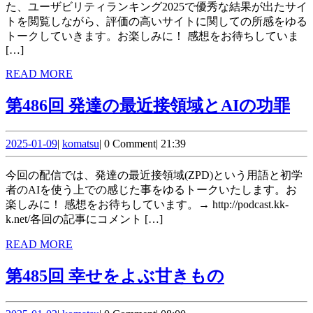
ー
た、ユーザビリティランキング2025で優秀な結果が出たサイ
トを閲覧しながら、評価の高いサイトに関しての所感をゆる
ザ
トークしていきます。お楽しみに！ 感想をお待ちしていま
ー
[…]
ビ
READ
READ MORE
MORE
リ
第
第486回 発達の最近接領域とAIの功罪
テ
48
ィ
2025-
komatsu
回
2025-01-09
|
komatsu
|
0 Comment
|
21:39
01-
は
発
09
今回の配信では、発達の最近接領域(ZPD)という用語と初学
一
達
者のAIを使う上での感じた事をゆるトークいたします。お
楽しみに！ 感想をお待ちしています。→ http://podcast.kk-
日
の
k.net/各回の記事にコメント […]
に
最
READ
READ MORE
し
近
MORE
第
第485回 幸せをよぶ甘きもの
て
接
485
な
領