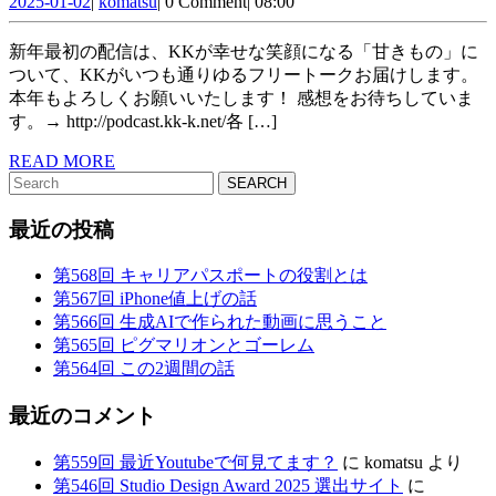
2025-
komatsu
回
2025-01-02
|
komatsu
|
0 Comment
|
08:00
ら
域
01-
幸
02
ず
と
新年最初の配信は、KKが幸せな笑顔になる「甘きもの」に
せ
ついて、KKがいつも通りゆるフリートークお届けします。
AI
本年もよろしくお願いいたします！ 感想をお待ちしていま
を
の
す。→ http://podcast.kk-k.net/各 […]
よ
功
READ
READ MORE
ぶ
Search
MORE
罪
for:
甘
最近の投稿
き
第568回 キャリアパスポートの役割とは
も
第567回 iPhone値上げの話
の
第566回 生成AIで作られた動画に思うこと
第565回 ピグマリオンとゴーレム
第564回 この2週間の話
最近のコメント
第559回 最近Youtubeで何見てます？
に
komatsu
より
第546回 Studio Design Award 2025 選出サイト
に