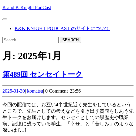
Skip
K and K Knight PodCast
to
content
Open
Skip
Button
K&K KNIGHT PODCAST のサイトについて
to
content
CLOSE
Search
BUTTON
for:
月:
2025年1月
第
第489回 センセイトーク
489
2025-
komatsu
回
2025-01-30
|
komatsu
|
0 Comment
|
23:56
01-
セ
30
今回の配信では、お互い4半世紀近く先生をしているという
ン
ところで、先生としての考えなどを引き出す質問をしあう先
生トークをお届けします。センセイとしての黒歴史や職業
セ
病、記憶に残っている学生、「幸せ」と「苦しみ」のような
イ
深いは […]