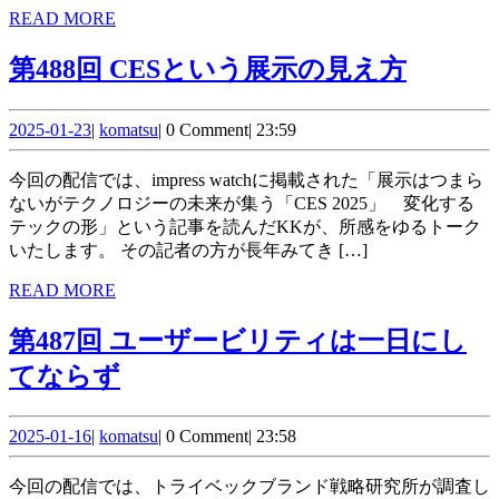
ト
READ
READ MORE
MORE
ー
第
第488回 CESという展示の見え方
ク
488
2025-
komatsu
回
2025-01-23
|
komatsu
|
0 Comment
|
23:59
01-
CES
23
今回の配信では、impress watchに掲載された「展示はつまら
と
ないがテクノロジーの未来が集う「CES 2025」 変化する
テックの形」という記事を読んだKKが、所感をゆるトーク
い
いたします。 その記者の方が長年みてき […]
う
READ
READ MORE
展
MORE
第487回 ユーザービリティは一日にし
示
第
てならず
の
487
見
2025-
komatsu
回
2025-01-16
|
komatsu
|
0 Comment
|
23:58
え
01-
ユ
16
方
今回の配信では、トライベックブランド戦略研究所が調査し