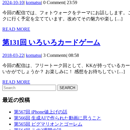
り
2024-
komatsu
2024-10-10
|
komatsu
|
0 Comment
|
23:59
回
10-
返
今回の配信では、フォトウォークをテーマにお話しします。この配信がされる日の週末（10月12日土曜日）に、KKのスケジュールが合うということで、1年ちょっとぶりにフォトウォー
10
フ
り
クに行く予定を立てています。改めてその魅力や楽し […]
ォ
と
READ
READ MORE
ト
MORE
写
第
第131回 いろいろカードゲーム
ウ
真
131
ォ
雑
2018-
komatsu
2018-03-22
|
komatsu
|
3 Comments
|
08:58
回
03-
ー
談
今回の配信は、フリートーク回として、KKが持っているカードゲームや、気になるカードゲームについてゆる~くお届けします。 家族や知り合いとちょっとしたコミュニケーションに
22
い
ク
いかがでしょうか？ お楽しみに！ 感想をお待ちしてい […]
ろ
に
READ
READ MORE
い
Search
MORE
行
for:
ろ
こ
最近の投稿
カ
う！
第567回 iPhone値上げの話
ー
第566回 生成AIで作られた動画に思うこと
ド
第565回 ピグマリオンとゴーレム