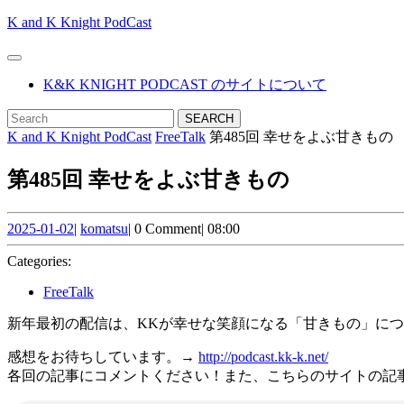
Skip
K and K Knight PodCast
to
content
Open
Skip
Button
K&K KNIGHT PODCAST のサイトについて
to
content
CLOSE
Search
BUTTON
for:
K and K Knight PodCast
FreeTalk
第485回 幸せをよぶ甘きもの
第485回 幸せをよぶ甘きもの
2025-
komatsu
2025-01-02
|
komatsu
|
0 Comment
|
08:00
01-
02
Categories:
FreeTalk
新年最初の配信は、KKが幸せな笑顔になる「甘きもの」に
感想をお待ちしています。→
http://podcast.kk-k.net/
各回の記事にコメントください！また、こちらのサイトの記