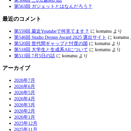
第564回 この2週間の話
ゲ
第563回 ガジェットとはなんだろう？
ー
最近のコメント
ム
第559回 最近Youtubeで何見てます？
に
komatsu
より
第546回 Studio Design Award 2025 選出サイト
に
komatsu
第520回 世代間ギャップと忖度の国
に
komatsu
より
第518回 大学生と生成系AIについて
に
komatsu
より
第513回 7月5日の話
に
komatsu
より
アーカイブ
2026年7月
2026年6月
2026年5月
2026年4月
2026年3月
2026年2月
2026年1月
2025年12月
2025年11月