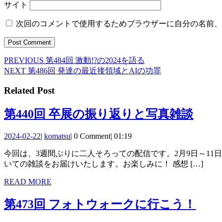
サイト
次回のコメントで使用するためブラウザーに自分の名前、
Previous
PREVIOUS
第484回 激動!?の2024を語る
投
post:
Next
NEXT
第486回 発達の最近接領域とAIの功罪
稿
post:
Related Post
ナ
ビ
第
第440回 卒展の振り返りと写真雑談
ゲ
440
2024-
komatsu
2024-02-22
|
komatsu
|
0 Comment
|
01:19
ー
回
02-
今回は、3週間ぶりに二人そろっての配信です。2月9日～11日に催された、KKが指導教員をしているデジタルハリウッド大学の卒展について振り返ります。後半は最近の趣味の写真につ
22
シ
卒
いての雑談をお届けいたします。お楽しみに！ 感想 […]
ョ
展
READ
READ MORE
ン
の
MORE
第
第473回 フォトウォークに行こう！
振
473