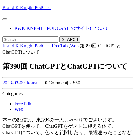
Skip
K and K Knight PodCast
to
content
Open
Skip
Button
K&K KNIGHT PODCAST のサイトについて
to
content
CLOSE
Search
BUTTON
for:
K and K Knight PodCast
FreeTalk
,
Web
第390回 ChatGPTと
ChatGPTについて
第390回 ChatGPTとChatGPTについて
2023-
komatsu
2023-03-09
|
komatsu
|
0 Comment
|
23:50
03-
09
Categories:
FreeTalk
Web
本日の配信は、東京Kの一人しゃべりでございます。
ChatGPTを使って、ChatGPTをゲストに迎える体で、
ChatGPTについて、色々と質問したり、最近思ったことなど