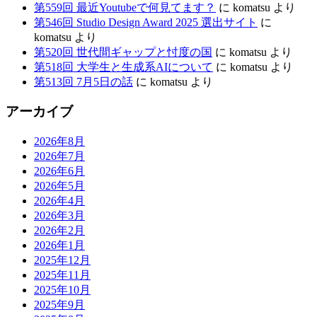
第559回 最近Youtubeで何見てます？
に
komatsu
より
第546回 Studio Design Award 2025 選出サイト
に
komatsu
より
第520回 世代間ギャップと忖度の国
に
komatsu
より
第518回 大学生と生成系AIについて
に
komatsu
より
第513回 7月5日の話
に
komatsu
より
アーカイブ
2026年8月
2026年7月
2026年6月
2026年5月
2026年4月
2026年3月
2026年2月
2026年1月
2025年12月
2025年11月
2025年10月
2025年9月