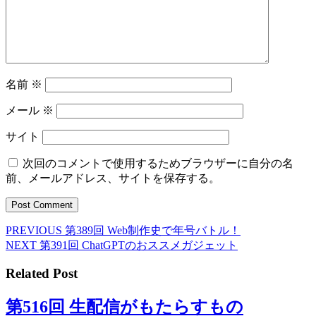
名前
※
メール
※
サイト
次回のコメントで使用するためブラウザーに自分の名
前、メールアドレス、サイトを保存する。
Previous
PREVIOUS
第389回 Web制作史で年号バトル！
投
post:
Next
NEXT
第391回 ChatGPTのおススメガジェット
稿
post:
Related Post
ナ
ビ
第
第516回 生配信がもたらすもの