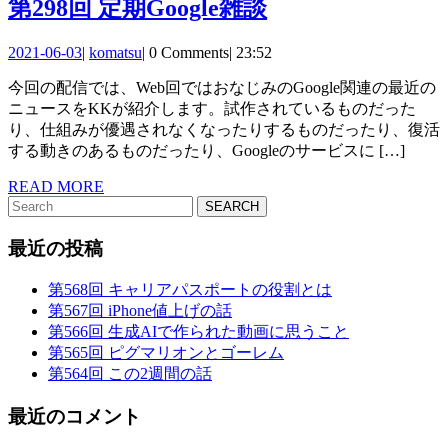
第
第298回 定期Google雑談
298
2021-
komatsu
2021-06-03
|
komatsu
|
0 Comments
|
23:52
回
06-
今回の配信では、Web回ではおなじみのGoogle関連の最近の
03
定
ニュースをKKが紹介します。試作されているものだった
期
り、仕組みが優遇されなくなったりするものだったり、復活
する動きのあるものだったり、Googleのサービスに […]
Google
雑
READ
READ MORE
Search
MORE
談
for:
最近の投稿
第568回 キャリアパスポートの役割とは
第567回 iPhone値上げの話
第566回 生成AIで作られた動画に思うこと
第565回 ピグマリオンとゴーレム
第564回 この2週間の話
最近のコメント