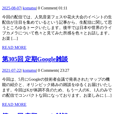
ゲ
516
2025-
komatsu
2025-08-07
|
komatsu
|
0 Comment
|
01:11
ー
回
08-
今回の配信では、人気音楽フェスや花火大会のイベントの生
07
シ
生
配信が注目を集めているという記事から、生配信に関して思
ョ
配
うところゆるトークいたします。後半では日本や世界のライ
ブカメラについて色々と見てみた所感を色々とお話します。
ン
信
お楽 […]
が
READ
READ MORE
も
MORE
第
第305回 定期Google雑談
た
305
ら
2021-
komatsu
2021-07-22
|
komatsu
|
0 Comments
|
23:27
回
07-
す
今回は、5月にGoogleの技術者会議で発表されたマップの機
22
定
も
能の紹介と、オリンピック絡みの雑談をゆるくお届けいたし
期
ます。今回はKが体調不良のため、もう一人のK、1人のみで
の
の配信でコンパクトな回になっております。お楽しみに […]
Google
雑
READ
READ MORE
MORE
談