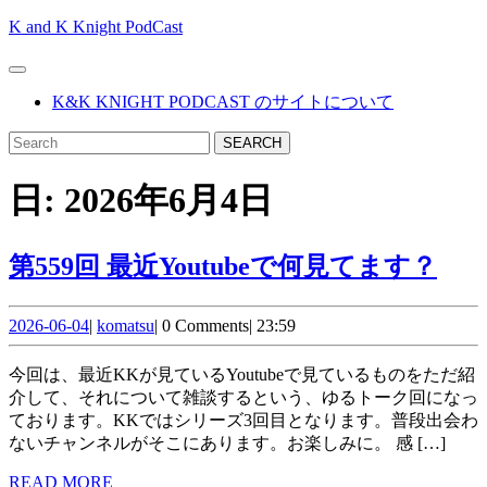
Skip
K and K Knight PodCast
to
content
Open
Skip
Button
K&K KNIGHT PODCAST のサイトについて
to
content
CLOSE
Search
BUTTON
for:
日:
2026年6月4日
第
第559回 最近Youtubeで何見てます？
559
2026-
komatsu
回
2026-06-04
|
komatsu
|
0 Comments
|
23:59
06-
最
04
今回は、最近KKが見ているYoutubeで見ているものをただ紹
近
介して、それについて雑談するという、ゆるトーク回になっ
ております。KKではシリーズ3回目となります。普段出会わ
You
ないチャンネルがそこにあります。お楽しみに。 感 […]
で
READ
READ MORE