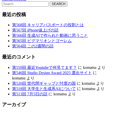
何
Search
MORE
for:
見
最近の投稿
て
第568回 キャリアパスポートの役割とは
ま
第567回 iPhone値上げの話
す
第566回 生成AIで作られた動画に思うこと
第565回 ピグマリオンとゴーレム
第564回 この2週間の話
最近のコメント
第559回 最近Youtubeで何見てます？
に
komatsu
より
第546回 Studio Design Award 2025 選出サイト
に
komatsu
より
第520回 世代間ギャップと忖度の国
に
komatsu
より
第518回 大学生と生成系AIについて
に
komatsu
より
第513回 7月5日の話
に
komatsu
より
アーカイブ