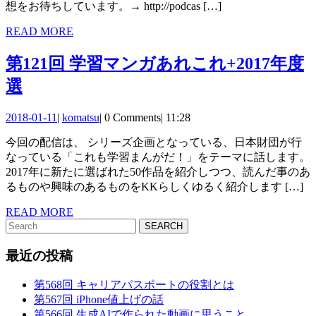
る
想をお待ちしています。→ http://podcas […]
エ
こ
READ
READ MORE
イ
MORE
と
テ
第121回 学習マンガあれこれ+2017年度
と
ィ
第
選
は
ブ
121
2018-
komatsu
2018-01-11
|
komatsu
|
0 Comments
|
11:28
回
業
01-
今回の配信は、 シリーズ企画となっている、日本財団が行
11
学
界
なっている「これも学習まんがだ！」をテーマに話します。
習
と
2017年に新たに選ばれた50作品を紹介しつつ、読んだ事のあ
るものや興味のあるものをKKらしくゆるく紹介します […]
マ
健
READ
READ MORE
ン
康
Search
MORE
for:
ガ
最近の投稿
あ
れ
第568回 キャリアパスポートの役割とは
第567回 iPhone値上げの話
こ
第566回 生成AIで作られた動画に思うこと