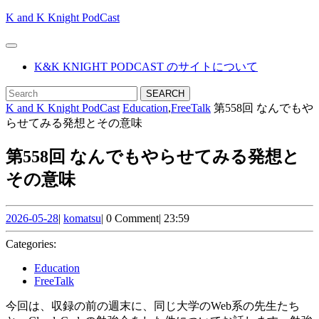
Skip
K and K Knight PodCast
to
content
Open
Skip
Button
K&K KNIGHT PODCAST のサイトについて
to
content
CLOSE
Search
BUTTON
for:
K and K Knight PodCast
Education
,
FreeTalk
第558回 なんでもや
らせてみる発想とその意味
第558回 なんでもやらせてみる発想と
その意味
2026-
komatsu
2026-05-28
|
komatsu
|
0 Comment
|
23:59
05-
28
Categories:
Education
FreeTalk
今回は、収録の前の週末に、同じ大学のWeb系の先生たち