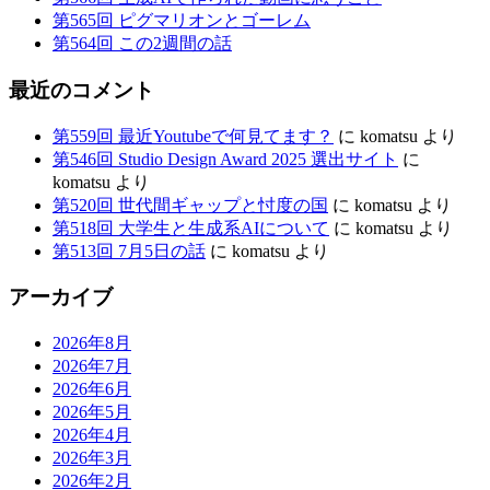
れ
第565回 ピグマリオンとゴーレム
第564回 この2週間の話
+2017
年
最近のコメント
度
第559回 最近Youtubeで何見てます？
に
komatsu
より
選
第546回 Studio Design Award 2025 選出サイト
に
komatsu
より
第520回 世代間ギャップと忖度の国
に
komatsu
より
第518回 大学生と生成系AIについて
に
komatsu
より
第513回 7月5日の話
に
komatsu
より
アーカイブ
2026年8月
2026年7月
2026年6月
2026年5月
2026年4月
2026年3月
2026年2月