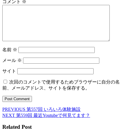
コメント
※
名前
※
メール
※
サイト
次回のコメントで使用するためブラウザーに自分の名
前、メールアドレス、サイトを保存する。
Previous
PREVIOUS
第557回 いろいろ体験施設
投
post:
Next
NEXT
第559回 最近Youtubeで何見てます？
稿
post:
Related Post