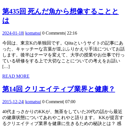
ナ
ビ
第435回 死んだ魚から想像することと
ゲ
第
は
ー
435
2024-
komatsu
2024-01-18
|
komatsu
|
0 Comments
|
22:16
シ
回
01-
今回は、東京Kの単独回です。Qiitaというサイトの記事にあ
18
ョ
死
った、キャッチーな言葉が並ぶふりかえり手法についてお話
ン
ん
します。後半はテーマを変えて、大学の授業やお仕事で行っ
ている研修をする上で大切なことについての考えをお話い
だ
[…]
魚
READ
READ MORE
MORE
か
第
第14回 クリエイティブ業界と健康？
ら
14
想
2015-
komatsu
2015-12-24
|
komatsu
|
0 Comment
|
07:00
回
12-
像
40代まっさかりのKKが、無茶をしていた20代の話から最近
24
ク
す
の健康状態についてあれやこれやと語ります。 KKが提言す
リ
るクリエイティブ業界を健康に生きるための秘訣とは？ 感