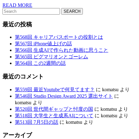
文
READ
READ MORE
Search
MORE
具
for:
最近の投稿
第568回 キャリアパスポートの役割とは
第567回 iPhone値上げの話
第566回 生成AIで作られた動画に思うこと
第565回 ピグマリオンとゴーレム
第564回 この2週間の話
最近のコメント
第559回 最近Youtubeで何見てます？
に
komatsu
より
第546回 Studio Design Award 2025 選出サイト
に
komatsu
より
第520回 世代間ギャップと忖度の国
に
komatsu
より
第518回 大学生と生成系AIについて
に
komatsu
より
第513回 7月5日の話
に
komatsu
より
アーカイブ