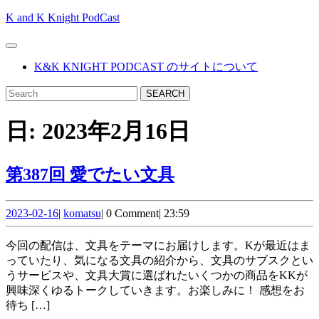
Skip
K and K Knight PodCast
to
content
Open
Skip
Button
K&K KNIGHT PODCAST のサイトについて
to
content
CLOSE
Search
BUTTON
for:
日:
2023年2月16日
第
第387回 愛でたい文具
387
2023-
komatsu
回
2023-02-16
|
komatsu
|
0 Comment
|
23:59
02-
愛
16
今回の配信は、文具をテーマにお届けします。Kが最近はま
で
っていたり、気になる文具の紹介から、文具のサブスクとい
うサービスや、文具大賞に選ばれたいくつかの商品をKKが
た
興味深くゆるトークしていきます。お楽しみに！ 感想をお
い
待ち […]