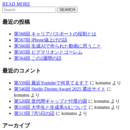
主
READ
READ MORE
Search
MORE
と
for:
最近の投稿
な
っ
第568回 キャリアパスポートの役割とは
第567回 iPhone値上げの話
て
第566回 生成AIで作られた動画に思うこと
第565回 ピグマリオンとゴーレム
第564回 この2週間の話
最近のコメント
第559回 最近Youtubeで何見てます？
に
komatsu
より
第546回 Studio Design Award 2025 選出サイト
に
komatsu
より
第520回 世代間ギャップと忖度の国
に
komatsu
より
第518回 大学生と生成系AIについて
に
komatsu
より
第513回 7月5日の話
に
komatsu
より
アーカイブ