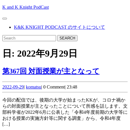
Skip
K and K Knight PodCast
to
content
Open
Skip
Button
K&K KNIGHT PODCAST のサイトについて
to
content
CLOSE
Search
BUTTON
for:
日:
2022年9月29日
第
第367回 対面授業が主となって
367
2022-
komatsu
回 対
2022-09-29
|
komatsu
|
0 Comment
|
23:48
09-
面
29
今回の配信では、後期の大学が始まったKKが、コロナ禍か
授
らの対面授業が主となったことについて所感を話します。文
部科学省が2022年6月に公表した「令和4年度前期の大学等に
業
おける授業の実施方針等に関する調査」から、令和4年度
が
[…]