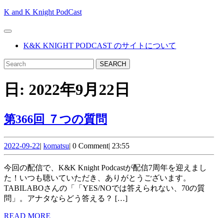
Skip
K and K Knight PodCast
to
content
Open
Skip
Button
K&K KNIGHT PODCAST のサイトについて
to
content
CLOSE
Search
BUTTON
for:
日:
2022年9月22日
第
第366回 ７つの質問
366
2022-
komatsu
回 ７
2022-09-22
|
komatsu
|
0 Comment
|
23:55
09-
つ
22
今回の配信で、K&K Knight Podcastが配信7周年を迎えまし
の
た！いつも聴いていただき、ありがとうございます。
TABILABOさんの「「YES/NOでは答えられない、70の質
質
問」。アナタならどう答える？ […]
問
READ
READ MORE