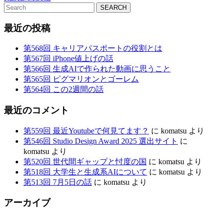
Search
MORE
for:
最近の投稿
第568回 キャリアパスポートの役割とは
第567回 iPhone値上げの話
第566回 生成AIで作られた動画に思うこと
第565回 ピグマリオンとゴーレム
第564回 この2週間の話
最近のコメント
第559回 最近Youtubeで何見てます？
に
komatsu
より
第546回 Studio Design Award 2025 選出サイト
に
komatsu
より
第520回 世代間ギャップと忖度の国
に
komatsu
より
第518回 大学生と生成系AIについて
に
komatsu
より
第513回 7月5日の話
に
komatsu
より
アーカイブ