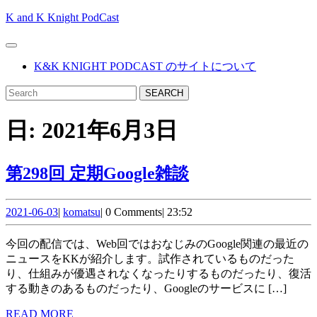
Skip
K and K Knight PodCast
to
content
Open
Skip
Button
K&K KNIGHT PODCAST のサイトについて
to
content
CLOSE
Search
BUTTON
for:
日:
2021年6月3日
第
第298回 定期Google雑談
298
2021-
komatsu
回
2021-06-03
|
komatsu
|
0 Comments
|
23:52
06-
定
03
今回の配信では、Web回ではおなじみのGoogle関連の最近の
期
ニュースをKKが紹介します。試作されているものだった
り、仕組みが優遇されなくなったりするものだったり、復活
Google
する動きのあるものだったり、Googleのサービスに […]
雑
READ
READ MORE