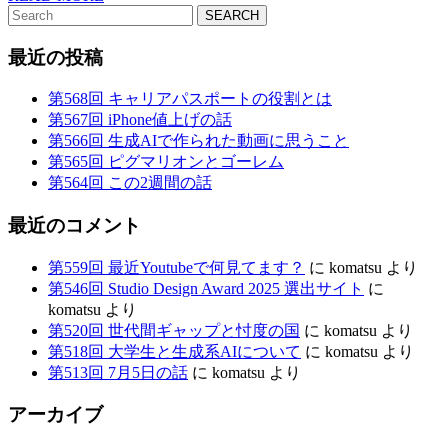
談
Search
MORE
for:
最近の投稿
第568回 キャリアパスポートの役割とは
第567回 iPhone値上げの話
第566回 生成AIで作られた動画に思うこと
第565回 ピグマリオンとゴーレム
第564回 この2週間の話
最近のコメント
第559回 最近Youtubeで何見てます？
に
komatsu
より
第546回 Studio Design Award 2025 選出サイト
に
komatsu
より
第520回 世代間ギャップと忖度の国
に
komatsu
より
第518回 大学生と生成系AIについて
に
komatsu
より
第513回 7月5日の話
に
komatsu
より
アーカイブ