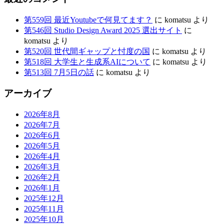
関
第559回 最近Youtubeで何見てます？
に
komatsu
より
連
第546回 Studio Design Award 2025 選出サイト
に
komatsu
より
サ
第520回 世代間ギャップと忖度の国
に
komatsu
より
イ
第518回 大学生と生成系AIについて
に
komatsu
より
第513回 7月5日の話
に
komatsu
より
ト
編）
アーカイブ
2026年8月
2026年7月
2026年6月
2026年5月
2026年4月
2026年3月
2026年2月
2026年1月
2025年12月
2025年11月
2025年10月