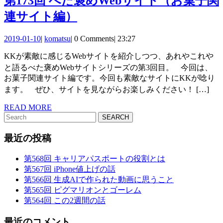
第173回 べた褒めWebサイト（お菓子関
に
コ
第
連サイト編）
学
ン
173
ぼ
で
2019-
komatsu
2019-01-10
|
komatsu
|
0 Comments
|
23:27
回
う
01-
は
KKが素敵に感じるWebサイトを紹介しつつ、あれやこれや
10
べ
な
と語るべた褒めWebサイトシリーズの第3回目。 今回は、
た
お菓子関連サイト編です。今回も素敵なサイトにKKが唸り
か
ます。 ぜひ、サイトを見ながらお楽しみください！ […]
褒
っ
READ
め
READ MORE
た
Search
MORE
Web
for:
話
サ
最近の投稿
イ
第568回 キャリアパスポートの役割とは
ト
第567回 iPhone値上げの話
第566回 生成AIで作られた動画に思うこと
（お
第565回 ピグマリオンとゴーレム
菓
第564回 この2週間の話
子
最近のコメント