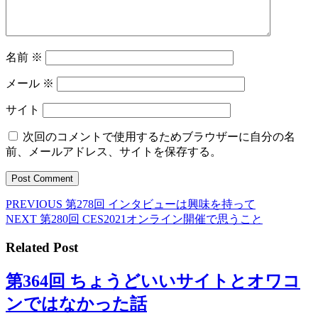
名前
※
メール
※
サイト
次回のコメントで使用するためブラウザーに自分の名
前、メールアドレス、サイトを保存する。
Previous
PREVIOUS
第278回 インタビューは興味を持って
投
post:
Next
NEXT
第280回 CES2021オンライン開催で思うこと
稿
post:
Related Post
ナ
ビ
第364回 ちょうどいいサイトとオワコ
ゲ
第
ンではなかった話