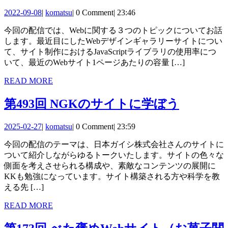
ー
364
2022-
komatsu
2022-09-08
|
komatsu
|
0 Comment
|
23:46
シ
回
09-
今回の配信では、Webに関する３つのトピックについてお話
08
ョ
ち
します。最近目にしたWebデザインギャラリーサイトについ
ン
ょ
て、サイト制作におけるJavaScriptライブラリの使用率につ
いて、最近のWebサイト1ページあたりの容量 […]
う
READ
READ MORE
ど
MORE
い
第
第493回 NGKのサイトに学ぼう
い
493
2025-
komatsu
2025-02-27
|
komatsu
|
0 Comment
|
23:59
回
サ
02-
今回の配信のテーマは、日本ガイシ株式会社さんのサイトに
27
NGK
イ
ついて紹介しながらゆるトークいたします。サイトの色々な
の
ト
側面を考えさせられる構成や、素敵なコンテンツの展開に
KKも勉強になっています。サイト構築される方や科学を教
サ
と
える先 […]
イ
オ
READ
READ MORE
ト
ワ
MORE