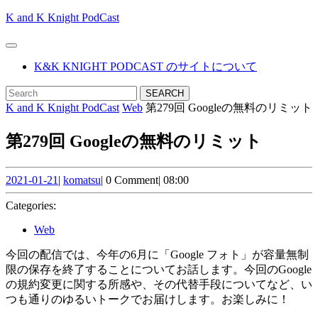
Skip
K and K Knight PodCast
to
content
Open
Skip
Button
K&K KNIGHT PODCAST のサイトについて
to
content
CLOSE
Search
BUTTON
for:
K and K Knight PodCast
Web
第279回 Googleの無料のリミット
第279回 Googleの無料のリミット
2021-
komatsu
2021-01-21
|
komatsu
|
0 Comment
|
08:00
01-
21
Categories:
Web
今回の配信では、今年の6月に「Google フォト」が容量無制
限の保存を終了することについてお話します。今回のGoogle
の規約変更に関する所感や、その代替手段についてなど、い
つも通りのゆるいトークでお届けします。お楽しみに！