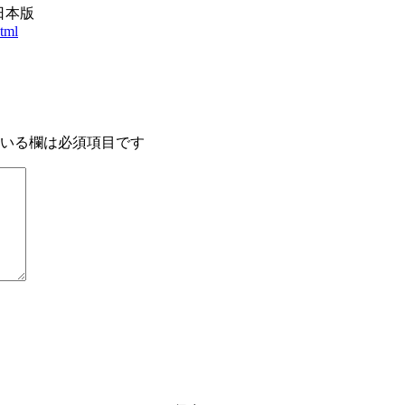
 日本版
tml
いる欄は必須項目です