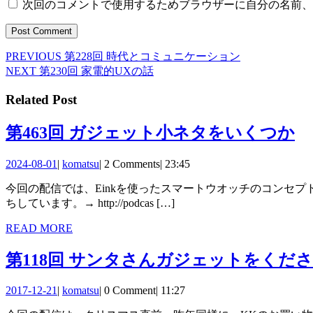
次回のコメントで使用するためブラウザーに自分の名前、
Previous
PREVIOUS
第228回 時代とコミュニケーション
投
post:
Next
NEXT
第230回 家電的UXの話
稿
post:
Related Post
ナ
ビ
第
第463回 ガジェット小ネタをいくつか
ゲ
46
2024-
komatsu
2024-08-01
|
komatsu
|
2 Comments
|
23:45
ー
回
08-
今回の配信では、Einkを使ったスマートウオッチのコンセプトモデルや、世界一退屈な携帯、KK大好きINFOBARの小ネタを色々とゆるトークしていきます。お楽しみに！ 感想をお待
01
シ
ガ
ちしています。→ http://podcas […]
ョ
ジ
READ
READ MORE
ン
ェ
MORE
第118回 サンタさんガジェットをくだ
ッ
ト
2017-
komatsu
2017-12-21
|
komatsu
|
0 Comment
|
11:27
12-
小