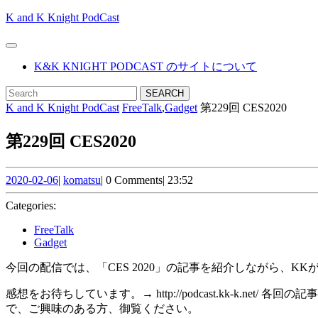
Skip
K and K Knight PodCast
to
content
Open
Skip
Button
K&K KNIGHT PODCAST のサイトについて
to
content
CLOSE
Search
BUTTON
for:
K and K Knight PodCast
FreeTalk
,
Gadget
第229回 CES2020
第229回 CES2020
2020-
komatsu
2020-02-06
|
komatsu
|
0 Comments
|
23:52
02-
06
Categories:
FreeTalk
Gadget
今回の配信では、「CES 2020」の記事を紹介しながら、
感想をお待ちしています。→ http://podcast.kk-k
で、ご興味のある方、御覧ください。