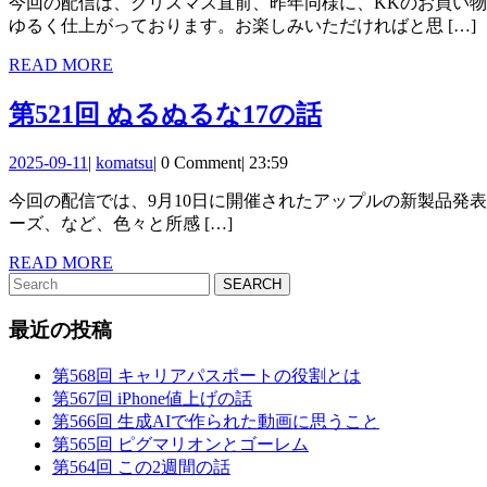
今回の配信は、クリスマス直前、昨年同様に、KKのお買い物企画です！ KKが自らサンタとなり、自分が欲しいガジェット等を紹介して、収録中に実際ポチリます。 昨年同様、非常に
21
ネ
ゆるく仕上がっております。お楽しみいただければと思 […]
タ
READ
READ MORE
MORE
を
第
第521回 ぬるぬるな17の話
い
521
く
2025-
komatsu
2025-09-11
|
komatsu
|
0 Comment
|
23:59
回
09-
つ
今回の配信では、9月10日に開催されたアップルの新製品発表イベントで発表された製品やサービスについてKKがゆるトークいたします。「Apple Watch」「AirPods」「iPhone 17」シリ
11
ぬ
ーズ、など、色々と所感 […]
か
る
READ
READ MORE
ぬ
Search
MORE
for:
る
最近の投稿
な
第568回 キャリアパスポートの役割とは
17
第567回 iPhone値上げの話
の
第566回 生成AIで作られた動画に思うこと
第565回 ピグマリオンとゴーレム
話
第564回 この2週間の話