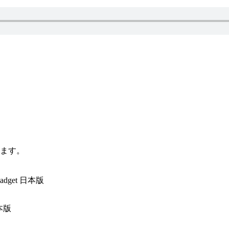
ます。
dget 日本版
日本版