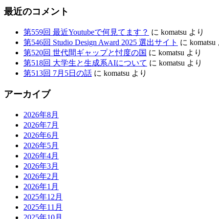
最近のコメント
第559回 最近Youtubeで何見てます？
に
komatsu
より
第546回 Studio Design Award 2025 選出サイト
に
komatsu
第520回 世代間ギャップと忖度の国
に
komatsu
より
第518回 大学生と生成系AIについて
に
komatsu
より
第513回 7月5日の話
に
komatsu
より
アーカイブ
2026年8月
2026年7月
2026年6月
2026年5月
2026年4月
2026年3月
2026年2月
2026年1月
2025年12月
2025年11月
2025年10月