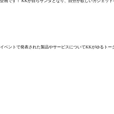
サ
ン
タ
さ
ん
ガ
ジ
ェ
ッ
ト
を
く
だ
さ