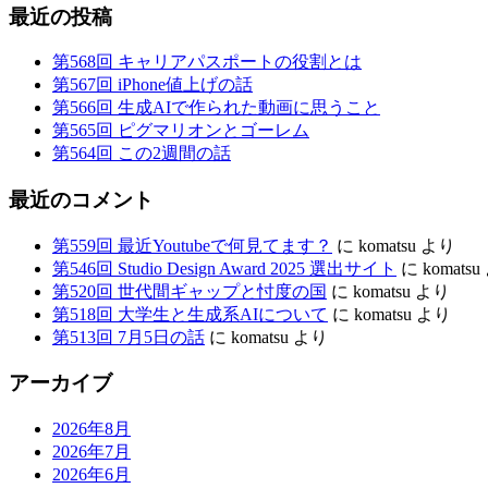
最近の投稿
第568回 キャリアパスポートの役割とは
第567回 iPhone値上げの話
第566回 生成AIで作られた動画に思うこと
第565回 ピグマリオンとゴーレム
第564回 この2週間の話
最近のコメント
第559回 最近Youtubeで何見てます？
に
komatsu
より
第546回 Studio Design Award 2025 選出サイト
に
komatsu
第520回 世代間ギャップと忖度の国
に
komatsu
より
第518回 大学生と生成系AIについて
に
komatsu
より
第513回 7月5日の話
に
komatsu
より
アーカイブ
2026年8月
2026年7月
2026年6月