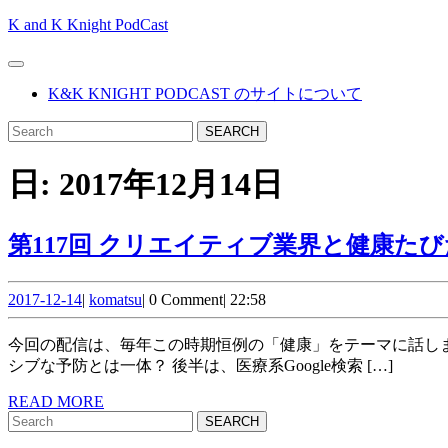
Skip
K and K Knight PodCast
to
content
Open
Skip
Button
K&K KNIGHT PODCAST のサイトについて
to
content
CLOSE
Search
BUTTON
for:
日:
2017年12月14日
第117回 クリエイティブ業界と健康た
2017-
komatsu
2017-12-14
|
komatsu
|
0 Comment
|
22:58
12-
14
今回の配信は、毎年この時期恒例の「健康」をテーマに話します。 先週のインフルから復帰したKが、それを通して予防について思うところを語ります。 先生という立場と、オフェン
シブな予防とは一体？ 後半は、医療系Google検索 […]
READ
READ MORE
Search
MORE
for: