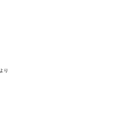
テ
ィ
ブ
業
界
と
健
康
より
た
び
た
び