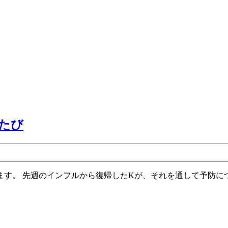
第
びたび
117
回
ク
リ
エ
イ