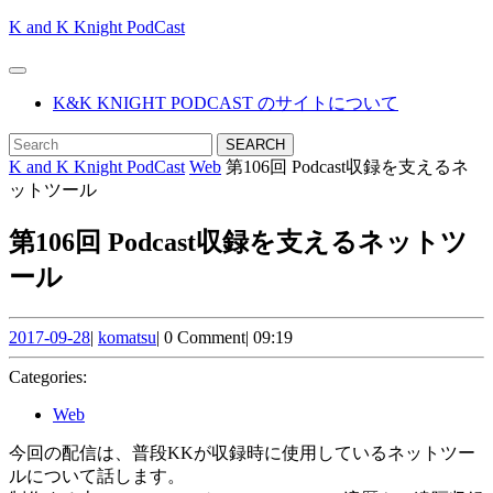
Skip
K and K Knight PodCast
to
content
Open
Skip
Button
K&K KNIGHT PODCAST のサイトについて
to
content
CLOSE
Search
BUTTON
for:
K and K Knight PodCast
Web
第106回 Podcast収録を支えるネ
ットツール
第106回 Podcast収録を支えるネットツ
ール
2017-
komatsu
2017-09-28
|
komatsu
|
0 Comment
|
09:19
09-
28
Categories:
Web
今回の配信は、普段KKが収録時に使用しているネットツー
ルについて話します。