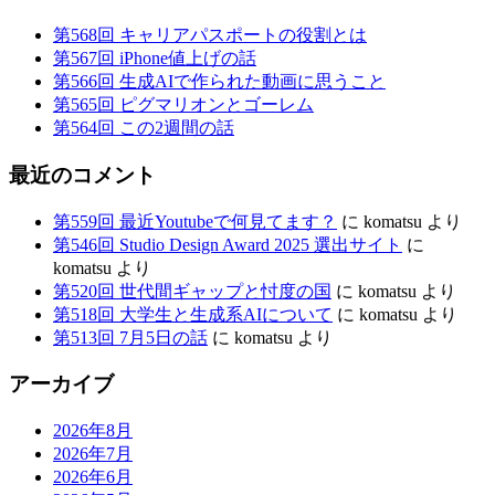
ミ
第568回 キャリアパスポートの役割とは
第567回 iPhone値上げの話
ッ
第566回 生成AIで作られた動画に思うこと
ト
第565回 ピグマリオンとゴーレム
第564回 この2週間の話
最近のコメント
第559回 最近Youtubeで何見てます？
に
komatsu
より
第546回 Studio Design Award 2025 選出サイト
に
komatsu
より
第520回 世代間ギャップと忖度の国
に
komatsu
より
第518回 大学生と生成系AIについて
に
komatsu
より
第513回 7月5日の話
に
komatsu
より
アーカイブ
2026年8月
2026年7月
2026年6月