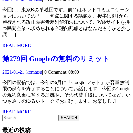
回
02-
イ
今回は、東京Kの単独回です。前半はネットコミュニケーシ
08
句
ト
ョンにおいての「。」句点に関する話題を。後半は6月から
点
施行される改正障害者差別解消法について、Webサイトを持
の
つ民間企業へ求められる合理的配慮とはなんだろうかと少し
と
終
調 […]
合
了
READ
READ MORE
理
MORE
に
第
第279回 Googleの無料のリミット
的
つ
279
配
い
2021-
komatsu
2021-01-21
|
komatsu
|
0 Comment
|
08:00
回
01-
慮
て
今回の配信では、今年の6月に「Google フォト」が容量無制
21
Google
へ
限の保存を終了することについてお話します。今回のGoogle
の
の規約変更に関する所感や、その代替手段についてなど、い
の
つも通りのゆるいトークでお届けします。お楽し […]
無
理
料
READ
READ MORE
解
Search
MORE
の
for:
最近の投稿
リ