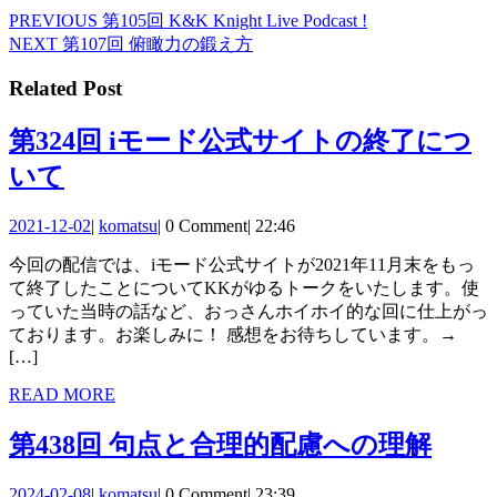
Previous
PREVIOUS
第105回 K&K Knight Live Podcast !
投
post:
Next
NEXT
第107回 俯瞰力の鍛え方
稿
post:
Related Post
ナ
ビ
第324回 iモード公式サイトの終了につ
ゲ
第
いて
ー
324
2021-
komatsu
2021-12-02
|
komatsu
|
0 Comment
|
22:46
シ
回
12-
今回の配信では、iモード公式サイトが2021年11月末をもっ
02
i
ョ
て終了したことについてKKがゆるトークをいたします。使
モ
ン
っていた当時の話など、おっさんホイホイ的な回に仕上がっ
ております。お楽しみに！ 感想をお待ちしています。→
ー
[…]
ド
READ
READ MORE
公
MORE
第
第438回 句点と合理的配慮への理解
式
438
サ
2024-
komatsu
2024-02-08
|
komatsu
|
0 Comment
|
23:39