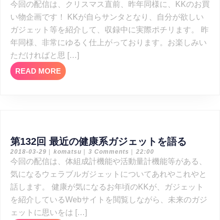
12-
今回の配信は、クリスマス直前、昨年同様に、KKのお買
シ
回
21
い物企画です！ KKが自らサンタとなり、自分が欲しい
サ
ョ
ガジェット等を紹介して、収録中に実際ポチリます。 昨
ン
ン
年同様、非常にゆるく仕上がっております。お楽しみい
タ
ただければと思 […]
さ
READ
READ MORE
ん
MORE
ガ
ジ
ェ
ッ
第
ト
第132回 最近の健康系ガジェットを語る
2018-
komatsu
132
2018-03-29
|
komatsu
|
3 Comments
|
22:00
を
03-
今回の配信は、体組成計機能や活動量計機能等がある、
回
29
く
気になるウェラブルガジェットについてあれやこれやと
最
だ
話します。 健康が気になるお年頃のKKが、ガジェット
近
さ
を紹介しているWebサイトを閲覧しながら、未来のガジ
の
い
ェットに思いをは […]
健