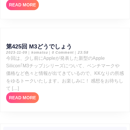
READ
READ MORE
康
MORE
系
ガ
ジ
ェ
第
ッ
第425回 M3どうでしょう
2023-
komatsu
425
2023-11-09
|
komatsu
|
0 Comment
|
23:58
ト
11-
今回は、少し前にAppleが発表した新型のApple
回 M3
09
を
Silicon｢M3チップ｣シリーズについて、ベンチマークや
ど
語
価格など色々と情報が出てきているので、KKなりの所感
う
る
をゆるトークいたします。お楽しみに！ 感想をお待ちし
で
て […]
し
READ
READ MORE
ょ
MORE
う
Search