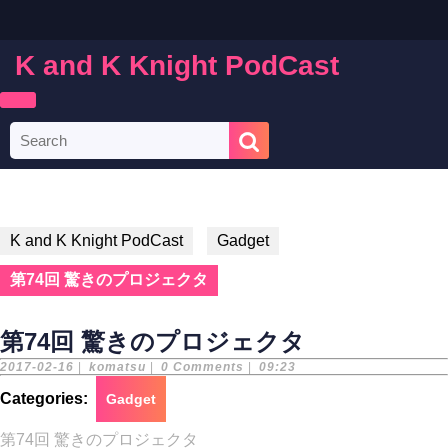
Skip
to
content
K and K Knight PodCast
Skip
to
content
Open
Search
Button
for:
K and K Knight PodCast
Gadget
第74回 驚きのプロジェクタ
第74回 驚きのプロジェクタ
2017-
komatsu
2017-02-16
|
komatsu
|
0 Comments
|
09:23
02-
16
Categories:
Gadget
第74回 驚きのプロジェクタ