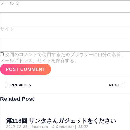
メール
※
サイト
次回のコメントで使用するためブラウザーに自分の名前、
メールアドレス、サイトを保存する。
投
PREVIOUS
NEXT
稿
ナ
Previous
Next
Related Post
post:
post:
ビ
ゲ
第
第118回 サンタさんガジェットをください
ー
2017-
komatsu
118
2017-12-21
|
komatsu
|
0 Comment
|
11:27