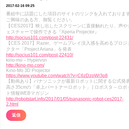
2017-02-16 09:25
番組中に話題にした項目のサイトのリンクを入れておりま
ご興味のある方、御覧ください。
【CES2017】映し出したスクリーンに直接触れたり、声や
ェスチャーで操作できる『Xperia Projector』
http://socius101.com/post-22431/
【CES 2017】Razer、ゲームプレイ没入感を高めるプロジ
クター「Project Ariana」を発表
http://socius101.com/post-22410/
kino-mo – Hypervsn
http://kino-mo.com/
Kino-Mo 3D Projector
https://www.youtube.com/watch?v=C6zDzpWr3p8
【動画あり】パナソニックが最新ロボットに関する公式発
高さ35cmの「卓上パートナーロボット」 | ロボスタ – ロボ
ト情報WEBマガジン
http://robotstart.info/2017/01/05/panasonic-robot-ces2017-
2.html
返信