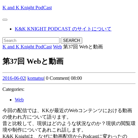
Skip
K and K Knight PodCast
to
content
Open
Skip
Button
K&K KNIGHT PODCAST のサイトについて
to
content
CLOSE
Search
BUTTON
for:
K and K Knight PodCast
Web
第37回 Webと動画
第37回 Webと動画
2016-
komatsu
2016-06-02
|
komatsu
|
0 Comment
|
08:00
06-
02
Categories:
Web
今回の配信では、KKが最近のWebコンテンツにおける動画
の使われ方について語ります。
昔と比較して、現状はどのような状況なのか？現状の閲覧環
境や制作についてあれこれ話します。
K&K Knightは、なぜに動画配信からPodcastに変わったの