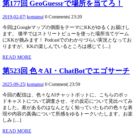
ビ
第
第177回 GeoGuessrで場所を当てろ！
ゲ
177
2019-
komatsu
2019-02-07
|
komatsu
|
0 Comments
|
23:20
ー
回
02-
今回はGoogleマップの側面をテーマにKKがゆるくお届けし
07
Geo
シ
ます。 後半ではストリートビューを使った場所当てゲーム
で
ョ
にKKが挑みます！ Podcastでのわかりづらい実況となってお
りますが、KKの楽しんでいるところは感じて […]
場
ン
所
READ
READ MORE
MORE
を
第523回 色々AI・ChatBotでエゴサーチ
当
5
2025-
komatsu
2025-09-25
|
komatsu
|
0 Comment
|
23:59
て
09-
今回の配信は、色々なAIチャットボットに、こちらのポッ
25
ろ
ドキャストについて調査させ、その反応について見比べてみ
A
ました。差があるのはなんとなく知っていたものの色々な表
現や内容の真偽について所感をゆるトークいたします。お楽
C
しみ […]
READ
READ MORE