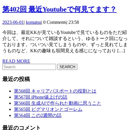
MORE
第
第402回 最近Youtubeで何見てます？
402
2023-
komatsu
2023-06-01
|
komatsu
|
0 Comments
|
23:58
回
06-
今回は、最近KKが見ているYoutubeで見ているものをただ紹
01
最
介して、それについて雑談するという、ゆるトーク回になっ
近
ております。ついつい見てしまうものや、ずっと見れてしま
うものなど、KKの趣味も垣間見える感じになっており […]
You
で
READ
READ MORE
Search
MORE
何
for:
最近の投稿
見
て
第568回 キャリアパスポートの役割とは
第567回 iPhone値上げの話
ま
第566回 生成AIで作られた動画に思うこと
す
第565回 ピグマリオンとゴーレム
第564回 この2週間の話
最近のコメント