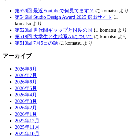
第559回 最近Youtubeで何見てます？
に
komatsu
より
第546回 Studio Design Award 2025 選出サイト
に
komatsu
より
第520回 世代間ギャップと忖度の国
に
komatsu
より
第518回 大学生と生成系AIについて
に
komatsu
より
第513回 7月5日の話
に
komatsu
より
アーカイブ
2026年8月
2026年7月
2026年6月
2026年5月
2026年4月
2026年3月
2026年2月
2026年1月
2025年12月
2025年11月
2025年10月