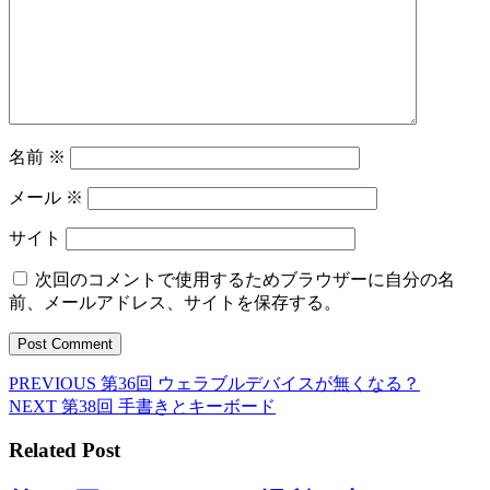
名前
※
メール
※
サイト
次回のコメントで使用するためブラウザーに自分の名
前、メールアドレス、サイトを保存する。
Previous
PREVIOUS
第36回 ウェラブルデバイスが無くなる？
投
post:
Next
NEXT
第38回 手書きとキーボード
稿
post:
Related Post
ナ