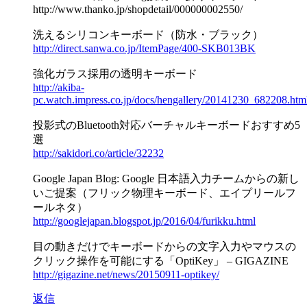
http://www.thanko.jp/shopdetail/000000002550/
洗えるシリコンキーボード（防水・ブラック）
http://direct.sanwa.co.jp/ItemPage/400-SKB013BK
強化ガラス採用の透明キーボード
http://akiba-
pc.watch.impress.co.jp/docs/hengallery/20141230_682208.htm
投影式のBluetooth対応バーチャルキーボードおすすめ5
選
http://sakidori.co/article/32232
Google Japan Blog: Google 日本語入力チームからの新し
いご提案（フリック物理キーボード、エイプリールフ
ールネタ）
http://googlejapan.blogspot.jp/2016/04/furikku.html
目の動きだけでキーボードからの文字入力やマウスの
クリック操作を可能にする「OptiKey」 – GIGAZINE
http://gigazine.net/news/20150911-optikey/
返信