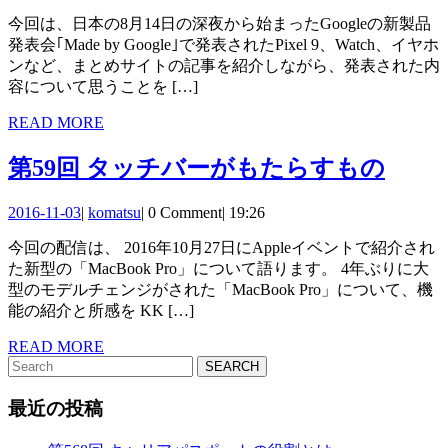
回
ラ
08-
今回は、日本の8月14日の深夜から始まったGoogleの新製品
22
Ma
レ
発表会｢Made by Google｣で発表されたPixel 9、Watch、イヤホ
by
な
ンなど、まとめサイトの記事を紹介しながら、発表された内
Go
容について思うことを […]
か
20
READ
READ MORE
っ
四
MORE
た
第
第59回 タッチバーがもたらすもの
方
り
59
山
2016-
komatsu
2016-11-03
|
komatsu
|
0 Comment
|
19:26
回
11-
話
今回の配信は、 2016年10月27日にAppleイベントで紹介され
03
タ
た新型の「MacBook Pro」について語ります。 4年ぶりに大
ッ
型のモデルチェンジがされた「MacBook Pro」について、機
能の紹介と所感を KK […]
チ
READ
READ MORE
バ
Search
MORE
for:
ー
最近の投稿
が