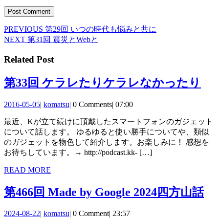
Previous
PREVIOUS
第29回 いつの時代も悩みと共に
投
post:
Next
NEXT
第31回 震災とWebと
稿
post:
Related Post
ナ
ビ
第
第33回 ケラレたりケラレなかったり
ゲ
33
2016-
komatsu
2016-05-05
|
komatsu
|
0 Comments
|
07:00
ー
回
05-
最近、Kが立て続けに頂戴したスマートフォンのガジェット
05
シ
ケ
について話します。 ゆるゆると使い勝手についてや、類似
ョ
ラ
のガジェットを物色して紹介します。お楽しみに！ 感想を
お待ちしています。→ http://podcast.kk- […]
ン
レ
READ
READ MORE
た
MORE
り
第
第466回 Made by Google 2024四方山話
ケ
46
2024-
komatsu
2024-08-22
|
komatsu
|
0 Comment
|
23:57