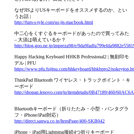
なぜJISよりUSキーボードをオススメするのか、とい
うお話 |
http://fum-s-tyle.com/us-jis-macbook.html
中二心をくすぐるキーボードがあったので買ってみた
– 大須は萌えているか？
http://blog.goo.ne.jp/impreza98/e/9da9fadfa799efda9882e558
Happy Hacking Keyboard HHKB Professional2 | 無刻印モ
デル | PFU
https://www.pfu.fujitsu.com/hhkeyboard/hhkbpro2/nokeytop.h
ThinkPad Bluetooth ワイヤレス・トラックポイント・キ
ーボード
http://shopap.lenovo.com/jp/itemdetails/0B47189/460/6
Bluetoothキーボード（折りたたみ・小型・パンタグラ
フ・iPhone/iPad対応）
http://direct.sanwa.co.jp/ItemPage/400-SKB042
iPhone・iPad用Lightning接続4つ折りキーボード