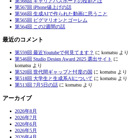
も
第568回 キャリアパスポートの役割とは
第567回 iPhone値上げの話
た
第566回 生成AIで作られた動画に思うこと
ら
第565回 ピグマリオンとゴーレム
第564回 この2週間の話
す
も
最近のコメント
の
第559回 最近Youtubeで何見てます？
に
komatsu
より
第546回 Studio Design Award 2025 選出サイト
に
komatsu
より
第520回 世代間ギャップと忖度の国
に
komatsu
より
第518回 大学生と生成系AIについて
に
komatsu
より
第513回 7月5日の話
に
komatsu
より
アーカイブ
2026年8月
2026年7月
2026年6月
2026年5月
2026年4月