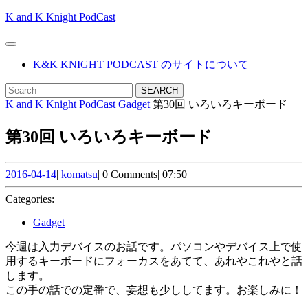
Skip
K and K Knight PodCast
to
content
Open
Skip
Button
K&K KNIGHT PODCAST のサイトについて
to
content
CLOSE
Search
BUTTON
for:
K and K Knight PodCast
Gadget
第30回 いろいろキーボード
第30回 いろいろキーボード
2016-
komatsu
2016-04-14
|
komatsu
|
0 Comments
|
07:50
04-
14
Categories:
Gadget
今週は入力デバイスのお話です。パソコンやデバイス上で使
用するキーボードにフォーカスをあてて、あれやこれやと話
します。
この手の話での定番で、妄想も少ししてます。お楽しみに！