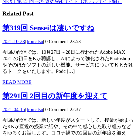
Next
NEXT
第141回 べた褒めWebサイト（ホテルサイト編）
稿
post:
Related Post
ナ
ビ
第
第319回 Senseiは凄いですね
ゲ
319
2021-
komatsu
2021-10-28
|
komatsu
|
0 Comment
|
23:53
ー
回
10-
今回の配信では、10月27日～28日に行われたAdobe MAX
28
Sensei
シ
2021 の初日をKが聴講し、AIによって強化されたPhotoshop
は
ョ
やそのほかソフトの新しい機能、サービスについてＫＫがゆ
るトークをいたします。Podc […]
凄
ン
い
READ
READ MORE
MORE
で
第
第291回 2回目の新年度を迎えて
す
291
2021-
komatsu
2021-04-15
|
komatsu
|
0 Comment
|
22:37
ね
回
04-
今回の配信では、新しい年度がスタートして、授業が始まっ
15
2
たKKが直近の授業の話や、その中で感心した取り組みなど
回
をゆるくお話します。コロナ禍での2回目の新年度を迎え