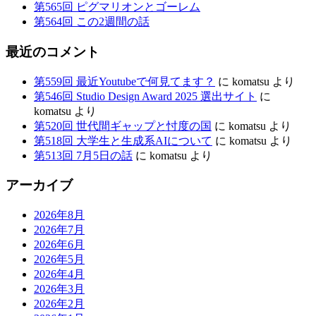
原
第565回 ピグマリオンとゴーレム
第564回 この2週間の話
最近のコメント
第559回 最近Youtubeで何見てます？
に
komatsu
より
第546回 Studio Design Award 2025 選出サイト
に
komatsu
より
第520回 世代間ギャップと忖度の国
に
komatsu
より
第518回 大学生と生成系AIについて
に
komatsu
より
第513回 7月5日の話
に
komatsu
より
アーカイブ
2026年8月
2026年7月
2026年6月
2026年5月
2026年4月
2026年3月
2026年2月