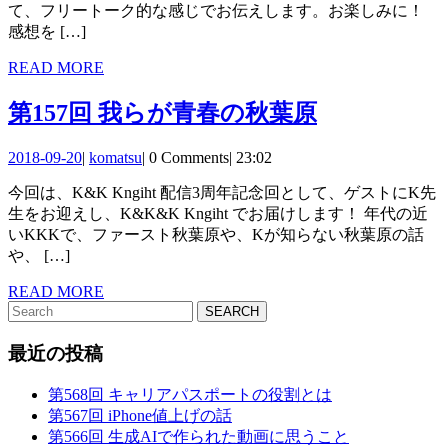
て、フリートーク的な感じでお伝えします。お楽しみに！
目
感想を […]
の
READ
READ MORE
新
MORE
第
第157回 我らが青春の秋葉原
年
157
度
2018-
komatsu
2018-09-20
|
komatsu
|
0 Comments
|
23:02
回
を
09-
今回は、K&K Kngiht 配信3周年記念回として、ゲストにK先
20
我
迎
生をお迎えし、K&K&K Kngiht でお届けします！ 年代の近
ら
いKKKで、ファースト秋葉原や、Kが知らない秋葉原の話
え
や、 […]
が
て
READ
READ MORE
青
Search
MORE
for:
春
最近の投稿
の
秋
第568回 キャリアパスポートの役割とは
第567回 iPhone値上げの話
葉
第566回 生成AIで作られた動画に思うこと