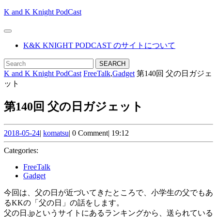
Skip
K and K Knight PodCast
to
content
Open
Skip
Button
K&K KNIGHT PODCAST のサイトについて
to
content
CLOSE
Search
BUTTON
for:
K and K Knight PodCast
FreeTalk
,
Gadget
第140回 父の日ガジェ
ット
第140回 父の日ガジェット
2018-
komatsu
2018-05-24
|
komatsu
|
0 Comment
|
19:12
05-
24
Categories:
FreeTalk
Gadget
今回は、父の日が近づいてきたところで、小学生の父でもあ
るKKの「父の日」の話をします。
父の日.jpというサイトにあるランキングから、送られている